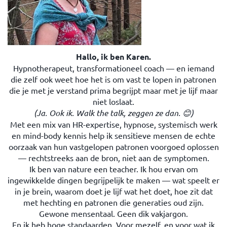
Hallo, ik ben Karen.
Hypnotherapeut, transformationeel coach — en iemand
die zelf ook weet hoe het is om vast te lopen in patronen
die je met je verstand prima begrijpt maar met je lijf maar
niet loslaat.
(Ja. Ook ik. Walk the talk, zeggen ze dan.
😊
)
Met een mix van HR-expertise, hypnose, systemisch werk
en mind-body kennis help ik sensitieve mensen de echte
oorzaak van hun vastgelopen patronen voorgoed oplossen
— rechtstreeks aan de bron, niet aan de symptomen.
Ik ben van nature een teacher. Ik hou ervan om
ingewikkelde dingen begrijpelijk te maken — wat speelt er
in je brein, waarom doet je lijf wat het doet, hoe zit dat
met hechting en patronen die generaties oud zijn.
Gewone mensentaal. Geen dik vakjargon.
En ik heb hoge standaarden. Voor mezelf, en voor wat ik