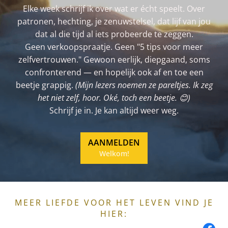
Elke week schrijf ik over wat er écht speelt. Over
patronen, hechting, je zenuwstelsel, dat lijf van jou
dat al die tijd al iets probeerde te zeggen.
Geen verkoopspraatje. Geen "5 tips voor meer
zelfvertrouwen." Gewoon eerlijk, diepgaand, soms
confronterend — en hopelijk ook af en toe een
beetje grappig.
(Mijn lezers noemen ze pareltjes. Ik zeg
het niet zelf, hoor. Oké, toch een beetje. 😊)
Schrijf je in. Je kan altijd weer weg.
AANMELDEN
Welkom!
MEER LIEFDE VOOR HET LEVEN VIND JE
HIER: